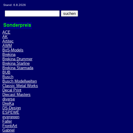
Stand: 6.8.2026
ACE
AK
Artitec
AWM
BoS-Models
Brekina
Brekina Drummer
Brekina Starline
Brekina Starmada
BUB
Busch
Busch Modellwelten
Classic Metal Works
Decal Print
Diecast Masters
diverse
DreiKa
DS-Design
ESPEWE
evergreen
Faller
FrontiArt
Gabriel