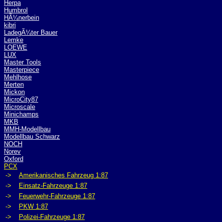
Herpa
Humbrol
HÃ¼nerbein
kibri
LadegÃ¼ter Bauer
Lemke
LOEWE
LUX
Master Tools
Masterpiece
Mehlhose
Merten
Mickon
MicroCity87
Microscale
Minichamps
MKB
MMH-Modellbau
Modellbau Schwarz
NOCH
Norev
Oxford
PCX
->
Amerikanisches Fahrzeug 1:87
->
Einsatz-Fahrzeuge 1:87
->
Feuerwehr-Fahrzeuge 1:87
->
PKW 1:87
->
Polizei-Fahrzeuge 1:87