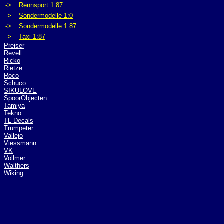
->
Rennsport 1:87
->
Sondermodelle 1:0
->
Sondermodelle 1:87
->
Taxi 1:87
Preiser
Revell
Ricko
Rietze
Roco
Schuco
SIKULOVE
SpoorObjecten
Tamiya
Tekno
TL-Decals
Trumpeter
Vallejo
Viessmann
VK
Vollmer
Walthers
Wiking