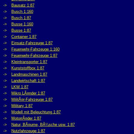
->
Bausatz 1:87
->
Busch 1:160
->
Busch 1:87
->
Busse 1:160
->
Busse 1:87
->
Container 1:87
->
Einsatz-Fahrzeuge 1:87
->
Feuerwehr-Fahrzeuge 1:160
->
Feuerwehr-Fahrzeuge 1:87
->
Kleintransporter 1:87
->
Kunststoffbox 1:87
->
Landmaschinen 1:87
->
Landwirtschaft 1:87
->
LKW 1:87
->
Mikro LÃ¤nder 1:87
->
MilitÃ¤r-Fahrzeuge 1:87
->
Military 1:87
->
Modell mit Beleuchtung 1:87
->
MotorrÃ¤der 1:87
->
Natur, BÃ¤ume, BÃ¼sche usw. 1:87
->
Nutzfahrzeuge 1:87