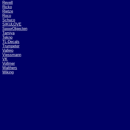
Revell
Ricko
Rietze
Roco
Schuco
SIKULOVE
SpoorObjecten
Tamiya
Tekno
TL-Decals
Trumpeter
Vallejo
Viessmann
VK
Vollmer
Walthers
Wiking