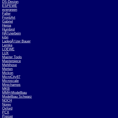
DS-Design
ESPEWE
evergreen
Faller
FrontiArt
Gabriel
Herpa
Humbrol
HÃ¼nerbein
kibri
LadegÃ¼ter Bauer
Lemke
LOEWE
LUX
Master Tools
Masterpiece
Mehlhose
Merten
Mickon
MicroCity87
Microscale
Minichamps
MKB
MMH-Modellbau
Modellbau Schwarz
NOCH
Norev
Oxford
PCX
Preiser